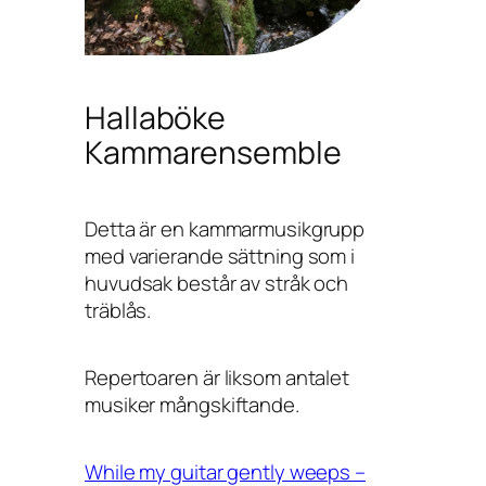
Hallaböke
Kammarensemble
Detta är en kammarmusikgrupp
med varierande sättning som i
huvudsak består av stråk och
träblås.
Repertoaren är liksom antalet
musiker mångskiftande.
While my guitar gently weeps –