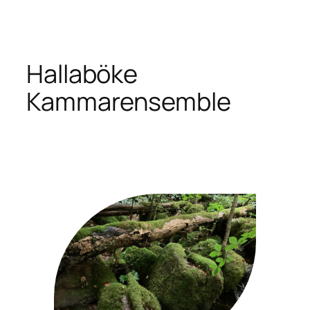
Hoppa
till
innehåll
Hallaböke
Kammarensemble